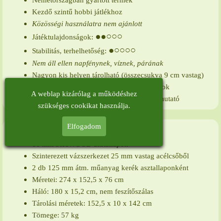
Németországban gyártott termék
Kezdő szintű hobbi játlékhoz
Közösségi használatra nem ajánlott
●●○○○
Játéktulajdonságok:
●○○○○
Stabilitás, terhelhetőség:
Nem áll ellen napfénynek, víznek, párának
Nagyon kis helyen tárolható (összecsukva 9 cm vastag)
Kerekeken egyenként gördíthető asztallapok
A weblap kizárólag a működéshez
Tartozékok: háló, képes összeszerelési útmutató
szükséges cookikat használja.
Elfogadom
TERMÉKADATOK
16 mm 3tecWOOD asztallapok
Szinterezett vázszerkezet 25 mm vastag acélcsőből
2 db 125 mm átm. műanyag kerék asztallaponként
Méretei: 274 x 152,5 x 76 cm
Háló: 180 x 15,2 cm, nem feszítőszálas
Tárolási méretek: 152,5 x 10 x 142 cm
Tömege: 57 kg