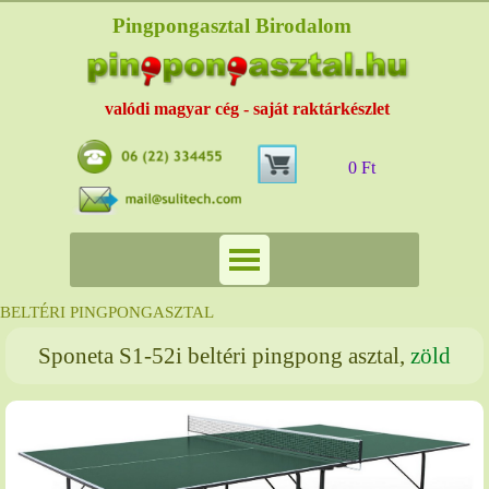
Pingpongasztal Birodalom
valódi magyar cég - saját raktárkészlet
0 Ft
BELTÉRI PINGPONGASZTAL
Sponeta S1-52i beltéri pingpong asztal,
zöld