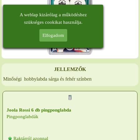
A weblap kizárólag a működéshez
szükséges cookikat használja.
Elfogadom
JELLEMZŐK
Minőségi hobbylabda sárga és fehér színben
Joola Rossi 6 db pingponglabda
Pingponglabdák
Raktárról azonnal