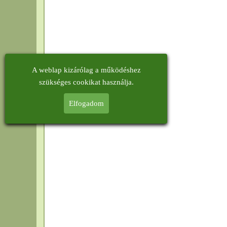
A weblap kizárólag a működéshez
szükséges cookikat használja.
Elfogadom