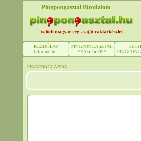
Pingpongasztal Birodalom
valódi magyar cég - saját raktárkészlet
KEZDŐLAP
PINGPONGASZTAL
BELT
információk
**AkcióóÓ**
PINGPONG
PINGPONGLABDA