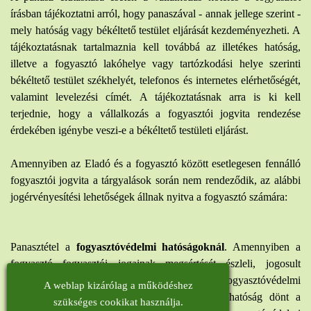
írásban tájékoztatni arról, hogy panaszával - annak jellege szerint -
mely hatóság vagy békéltető testület eljárását kezdeményezheti. A
tájékoztatásnak tartalmaznia kell továbbá az illetékes hatóság,
illetve a fogyasztó lakóhelye vagy tartózkodási helye szerinti
békéltető testület székhelyét, telefonos és internetes elérhetőségét,
valamint levelezési címét. A tájékoztatásnak arra is ki kell
terjednie, hogy a vállalkozás a fogyasztói jogvita rendezése
érdekében igénybe veszi-e a békéltető testületi eljárást.
Amennyiben az Eladó és a fogyasztó között esetlegesen fennálló
fogyasztói jogvita a tárgyalások során nem rendeződik, az alábbi
jogérvényesítési lehetőségek állnak nyitva a fogyasztó számára:
Panasztétel a
fogyasztóvédelmi hatóságoknál
. Amennyiben a
fogyasztó fogyasztói jogainak megsértését észleli, jogosult
panasszal fordulni a lakóhelye szerint illetékes fogyasztóvédelmi
A weblap kizárólag a működéshez
hatósághoz. A panasz elbírálását követően a hatóság dönt a
szükséges cookikat használja.