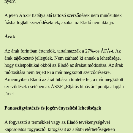
nyelv.
A jelen ÁSZF hatálya alá tartozó szerződések nem minősülnek
írásba foglalt szerződéseknek, azokat az Eladó nem iktatja.
Árak
Az árak forintban értendők, tartalmazzák a 27%-os ÁFÁ-t. Az
árak tájékoztató jellegűek. Nem zárható ki annak a lehetősége,
hogy üzletpolitikai okból az Eladó az árakat módosítsa. Az árak
módosítása nem terjed ki a már megkötött szerződésekre.
Amennyiben Eladó az árat hibásan tüntette fel, a már megkötött
szerződések esetében az ÁSZF „Eljárás hibás ár” pontja alapján
jár el.
Panaszügyintézés és jogérvényesítési lehetőségek
A fogyasztó a termékkel vagy az Eladó tevékenységével
kapcsolatos fogyasztói kifogásait az alábbi elérhetőségeken