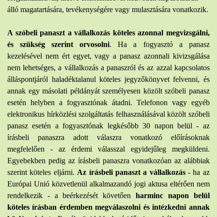
álló magatartására, tevékenységére vagy mulasztására vonatkozik.
A szóbeli panaszt a vállalkozás köteles azonnal megvizsgálni,
és szükség szerint orvosolni
. Ha a fogyasztó a panasz
kezelésével nem ért egyet, vagy a panasz azonnali kivizsgálása
nem lehetséges, a vállalkozás a panaszról és az azzal kapcsolatos
álláspontjáról haladéktalanul köteles jegyzőkönyvet felvenni, és
annak egy másolati példányát személyesen közölt szóbeli panasz
esetén helyben a fogyasztónak átadni. Telefonon vagy egyéb
elektronikus hírközlési szolgáltatás felhasználásával közölt szóbeli
panasz esetén a fogyasztónak legkésőbb 30 napon belül - az
írásbeli panaszra adott válaszra vonatkozó előírásoknak
megfelelően - az érdemi válasszal egyidejűleg megküldeni.
Egyebekben pedig az írásbeli panaszra vonatkozóan az alábbiak
szerint köteles eljárni.
Az írásbeli panaszt a vállalkozás
- ha az
Európai Unió közvetlenül alkalmazandó jogi aktusa eltérően nem
rendelkezik - a beérkezését követően
harminc napon belül
köteles írásban érdemben megválaszolni és intézkedni annak