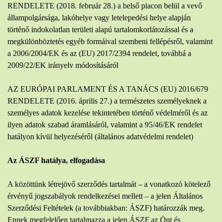
RENDELETE (2018. február 28.) a belső piacon belül a vevő
állampolgársága, lakóhelye vagy letelepedési helye alapján
történő indokolatlan területi alapú tartalomkorlátozással és a
megkülönböztetés egyéb formáival szembeni fellépésről, valamint
a 2006/2004/EK és az (EU) 2017/2394 rendelet, továbbá a
2009/22/EK irányelv módosításáról
AZ EURÓPAI PARLAMENT ÉS A TANÁCS (EU) 2016/679
RENDELETE (2016. április 27.) a természetes személyeknek a
személyes adatok kezelése tekintetében történő védelméről és az
ilyen adatok szabad áramlásáról, valamint a 95/46/EK rendelet
hatályon kívül helyezéséről (általános adatvédelmi rendelet)
Az ÁSZF hatálya, elfogadása
A közöttünk létrejövő szerződés tartalmát – a vonatkozó kötelező
érvényű jogszabályok rendelkezései mellett – a jelen Általános
Szerződési Feltételek (a továbbiakban: ÁSZF) határozzák meg.
Ennek megfelelően tartalmazza a jelen ÁSZF az Önt és