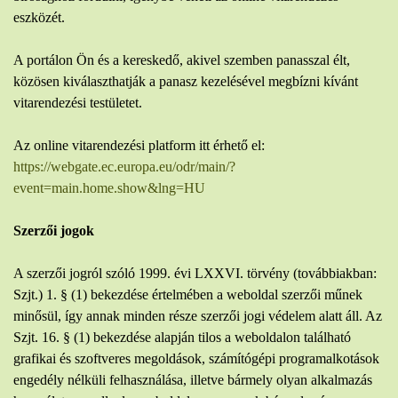
eszközét.
A portálon Ön és a kereskedő, akivel szemben panasszal élt,
közösen kiválaszthatják a panasz kezelésével megbízni kívánt
vitarendezési testületet.
Az online vitarendezési platform itt érhető el:
https://webgate.ec.europa.eu/odr/main/?
event=main.home.show&lng=HU
Szerzői jogok
A szerzői jogról szóló 1999. évi LXXVI. törvény (továbbiakban:
Szjt.) 1. § (1) bekezdése értelmében a weboldal szerzői műnek
minősül, így annak minden része szerzői jogi védelem alatt áll. Az
Szjt. 16. § (1) bekezdése alapján tilos a weboldalon található
grafikai és szoftveres megoldások, számítógépi programalkotások
engedély nélküli felhasználása, illetve bármely olyan alkalmazás