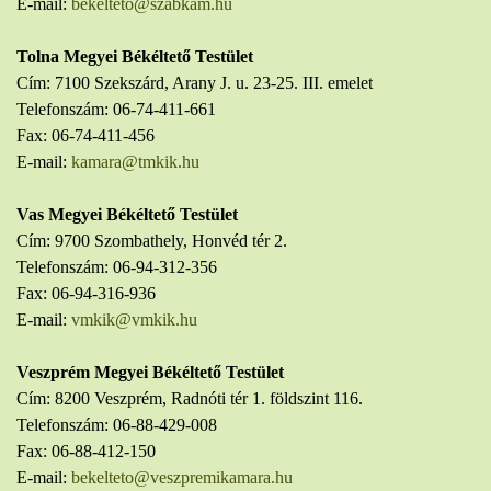
E-mail:
bekelteto@szabkam.hu
Tolna Megyei Békéltető Testület
Cím: 7100 Szekszárd, Arany J. u. 23-25. III. emelet
Telefonszám: 06-74-411-661
Fax: 06-74-411-456
E-mail:
kamara@tmkik.hu
Vas Megyei Békéltető Testület
Cím: 9700 Szombathely, Honvéd tér 2.
Telefonszám: 06-94-312-356
Fax: 06-94-316-936
E-mail:
vmkik@vmkik.hu
Veszprém Megyei Békéltető Testület
Cím: 8200 Veszprém, Radnóti tér 1. földszint 116.
Telefonszám: 06-88-429-008
Fax: 06-88-412-150
E-mail:
bekelteto@veszpremikamara.hu