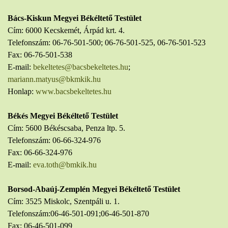
Bács-Kiskun Megyei Békéltető Testület
Cím: 6000 Kecskemét, Árpád krt. 4.
Telefonszám: 06-76-501-500; 06-76-501-525, 06-76-501-523
Fax: 06-76-501-538
E-mail:
bekeltetes@bacsbekeltetes.hu
;
mariann.matyus@bkmkik.hu
Honlap:
www.bacsbekeltetes.hu
Békés Megyei Békéltető Testület
Cím: 5600 Békéscsaba, Penza ltp. 5.
Telefonszám: 06-66-324-976
Fax: 06-66-324-976
E-mail:
eva.toth@bmkik.hu
Borsod-Abaúj-Zemplén Megyei Békéltető Testület
Cím: 3525 Miskolc, Szentpáli u. 1.
Telefonszám:06-46-501-091;06-46-501-870
Fax: 06-46-501-099