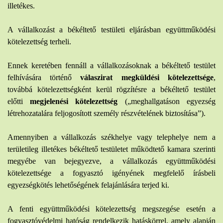
illetékes.
A vállalkozást a békéltető testületi eljárásban együttműködési
kötelezettség terheli.
Ennek keretében fennáll a vállalkozásoknak a békéltető testület
felhívására történő
válaszirat megküldési kötelezettsége
,
továbbá kötelezettségként kerül rögzítésre a békéltető testület
előtti
megjelenési kötelezettség
(„meghallgatáson egyezség
létrehozatalára feljogosított személy részvételének biztosítása”).
Amennyiben a vállalkozás székhelye vagy telephelye nem a
területileg illetékes békéltető testületet működtető kamara szerinti
megyébe van bejegyezve, a vállalkozás együttműködési
kötelezettsége a fogyasztó igényének megfelelő írásbeli
egyezségkötés lehetőségének felajánlására terjed ki.
A fenti együttműködési kötelezettség megszegése esetén a
fogyasztóvédelmi hatóság rendelkezik hatáskörrel, amely alapján