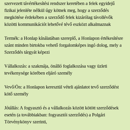
szervezett távértékesítési rendszer keretében a felek egyidejű
fizikai jelenléte nélkül úgy kötnek meg, hogy a szerződés
megkötése érdekében a szerződő felek kizárólag távollévők
közötti kommunikációt lehetővé tévő eszközt alkalmaznak
Termék: a Honlap kínálatában szereplő, a Honlapon értékesítésre
szánt minden birtokba vehető forgalomképes ingó dolog, mely a
Szerződés tárgyát képezi
Vállalkozás: a szakmája, önálló foglalkozása vagy üzleti
tevékenysége körében eljáró személy
Vevő/Ön: a Honlapon keresztül vételi ajánlatot tevő szerződést
kötő személy
Jótállás: A fogyasztó és a vállalkozás között kötött szerződések
esetén (a továbbiakban: fogyasztói szerződés) a Polgári
Törvénykönyv szerinti,