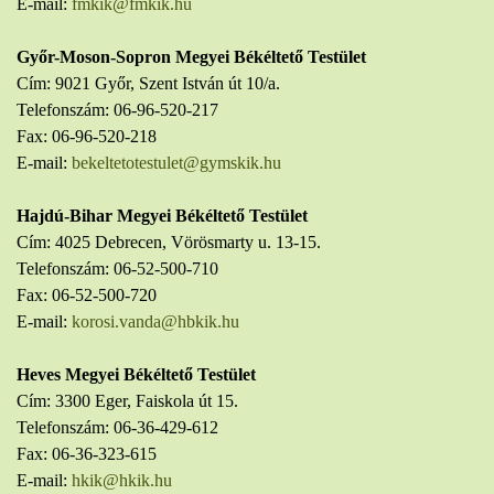
E-mail:
fmkik@fmkik.hu
Győr-Moson-Sopron Megyei Békéltető Testület
Cím: 9021 Győr, Szent István út 10/a.
Telefonszám: 06-96-520-217
Fax: 06-96-520-218
E-mail:
bekeltetotestulet@gymskik.hu
Hajdú-Bihar Megyei Békéltető Testület
Cím: 4025 Debrecen, Vörösmarty u. 13-15.
Telefonszám: 06-52-500-710
Fax: 06-52-500-720
E-mail:
korosi.vanda@hbkik.hu
Heves Megyei Békéltető Testület
Cím: 3300 Eger, Faiskola út 15.
Telefonszám: 06-36-429-612
Fax: 06-36-323-615
E-mail:
hkik@hkik.hu