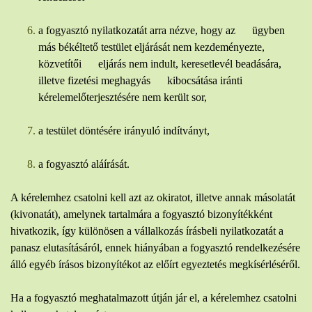
a fogyasztó nyilatkozatát arra nézve, hogy az ügyben
más békéltető testület eljárását nem kezdeményezte,
közvetítői eljárás nem indult, keresetlevél beadására,
illetve fizetési meghagyás kibocsátása iránti
kérelemelőterjesztésére nem került sor,
a testület döntésére irányuló indítványt,
a fogyasztó aláírását.
A kérelemhez csatolni kell azt az okiratot, illetve annak másolatát
(kivonatát), amelynek tartalmára a fogyasztó bizonyítékként
hivatkozik, így különösen a vállalkozás írásbeli nyilatkozatát a
panasz elutasításáról, ennek hiányában a fogyasztó rendelkezésére
álló egyéb írásos bizonyítékot az előírt egyeztetés megkísérléséről.
Ha a fogyasztó meghatalmazott útján jár el, a kérelemhez csatolni