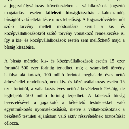
a jogszabályváltozás következtében a vállalkozások jogsértő
magatartása esetén
kötelező bírságkiszabás
alkalmazandó,
bírságtól való eltekintésre nincs lehetőség. A fogyasztóvédelemről
szóló törvény mellett módosításra került a kis- és
középvállalkozásokról szóló törvény vonatkozó rendelkezése is,
így a kis- és középvállalkozások esetén sem mellőzhető majd a
bírság kiszabása.
A bírság mértéke kis- és középvállalkozások esetén 15 ezer
forinttól 500 ezer forintig terjedhet, míg a számviteli törvény
hatálya alá tartozó, 100 millió forintot meghaladó éves nettó
árbevétellel rendelkező, nem kis- és középvállalkozás esetén 15
ezer forinttól, a vállalkozás éves nettó árbevételének 5%-áig, de
legfeljebb 500 millió forintig terjedhet. A kötelező bírság
bevezetésével a jogalkotó a békéltető testületekkel való
együttműködés nyomatékosítását, illetve a vállalkozásoknak a
békéltető testületi eljárásban való aktív részvételének biztosítását
célozza.