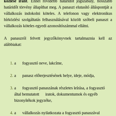
közlése iránt
. Ennél rövidebb határidőt jogszabály, hosszabb
határidőt törvény állapíthat meg. A panaszt elutasító álláspontját a
vállalkozás indokolni köteles. A telefonon vagy elektronikus
hírközlési szolgáltatás felhasználásával közölt szóbeli panaszt a
vállalkozás köteles egyedi azonosítószámmal ellátni.
A panaszról felvett jegyzőkönyvnek tartalmaznia kell az
alábbiakat:
a fogyasztó neve, lakcíme,
a panasz előterjesztésének helye, ideje, módja,
a fogyasztó panaszának részletes leírása, a fogyasztó
által bemutatott iratok, dokumentumok és egyéb
bizonyítékok jegyzéke,
a vállalkozás nyilatkozata a fogyasztó panaszával