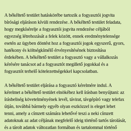
A békéltető testület hatáskörébe tartozik a fogyasztói jogvita
bírósági eljáráson kívüli rendezése. A békéltető testület feladata,
hogy megkísérelje a fogyasztói jogvita rendezése céljából
egyezség létrehozását a felek között, ennek eredménytelensége
esetén az ügyben döntést hoz a fogyasztói jogok egyszerű, gyors,
hatékony és költségkímélő érvényesítésének biztosítása
érdekében. A békéltető testület a fogyasztó vagy a vállalkozás
kérésére tanácsot ad a fogyasztót megillető jogokkal és a
fogyasztót terhelő kötelezettségekkel kapcsolatban.
A békéltető testület eljárása a fogyasztó kérelmére indul. A
kérelmet a békéltető testület elnökéhez kell írásban benyújtani: az
írásbeliség követelményének levél, távirat, távgépíró vagy telefax
útján, továbbá bármely egyéb olyan eszközzel is eleget lehet
tenni, amely a címzett számára lehetővé teszi a neki címzett
adatoknak az adat céljának megfelelő ideig történő tartós tárolását,
és a tárolt adatok változatlan formában és tartalommal történő