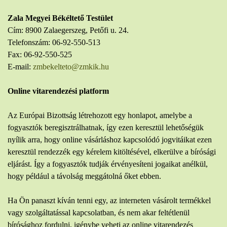
Zala Megyei Békéltető Testület
Cím: 8900 Zalaegerszeg, Petőfi u. 24.
Telefonszám: 06-92-550-513
Fax: 06-92-550-525
E-mail:
zmbekelteto@zmkik.hu
Online vitarendezési platform
Az Európai Bizottság létrehozott egy honlapot, amelybe a
fogyasztók beregisztrálhatnak, így ezen keresztül lehetőségük
nyílik arra, hogy online vásárláshoz kapcsolódó jogvitáikat ezen
keresztül rendezzék egy kérelem kitöltésével, elkerülve a bírósági
eljárást. Így a fogyasztók tudják érvényesíteni jogaikat anélkül,
hogy például a távolság meggátolná őket ebben.
Ha Ön panaszt kíván tenni egy, az interneten vásárolt termékkel
vagy szolgáltatással kapcsolatban, és nem akar feltétlenül
bírósághoz fordulni, igénybe veheti az online vitarendezés