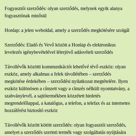
Fogyasztói szerződés: olyan szerződés, melynek egyik alanya
fogyasztónak minősül
Honlap: a jelen weboldal, amely a szerződés megkötésére szolgál
Szerződés: Eladó és Vevő között a Honlap és elektronikus
levelezés igénybevételével létrejövő adásvételi szerződés
Távollévők közötti kommunikációt lehetővé tévő eszköz: olyan
eszköz, amely alkalmas a felek távollétében – szerződés
megkötése érdekében – szerződési nyilatkozat megtételére. Ilyen
eszköz különösen a címzett vagy a címzés nélküli nyomtatvány, a
szabványlevél, a sajtótermékben közzétett hirdetés
megrendelőlappal, a katalógus, a telefon, a telefax és az internetes
hozzáférést biztosító eszköz
Távollévők között kötött szerződés: olyan fogyasztói szerződés,
amelyet a szerződés szerinti termék vagy szolgáltatás nyújtására