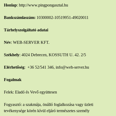
Honlap
: http://www.pingpongasztal.hu
Bankszámlaszám:
10300002-10519951-49020011
Tárhelyszolgáltató adatai
Név
: WEB-SERVER KFT.
Székhely
: 4024 Debrecen, KOSSUTH U. 42. 2/5
Elérhetőség
: +36 52/541 346, info@web-server.hu
Fogalmak
Felek: Eladó és Vevő együttesen
Fogyasztó: a szakmája, önálló foglalkozása vagy üzleti
tevékenysége körén kívül eljáró természetes személy