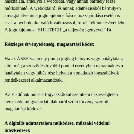
használata, amellyel a weboldal, vagy annak bármely része
módosítható. A weboldalról és annak adatbázisából bármilyen
anyagot átvenni a jogtulajdonos írásos hozzájárulása esetén is
csak a weboldalra való hivatkozással, forrás feltüntetésével lehet.
A jogtulajdonos: SULITECH „a teljesség igényével” Bt.
Részleges érvénytelenség, magatartási kódex
Ha az ÁSZF valamely pontja jogilag hiányos vagy hatálytalan,
attól még a szerződés további pontjai érvényben maradnak és a
hatálytalan vagy hibás rész helyett a vonatkozó jogszabályok
rendelkezései alkalmazandóak.
Az Eladónak nincs a fogyasztókkal szembeni tisztességtelen
kereskedelmi gyakorlat tilalmáról szóló törvény szerinti
magatartási kódexe.
A digitális adattartalom működése, műszaki védelmi
intézkedések