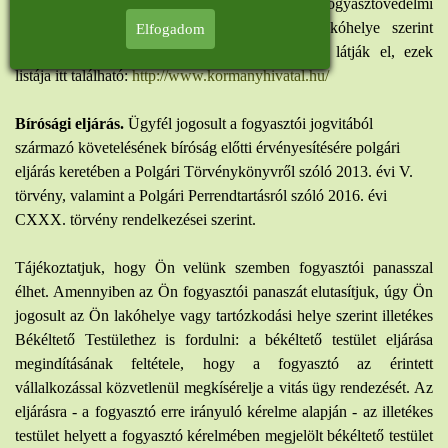
fogyasztóvédelmi eljárás lefolytatásáról. A fogyasztóvédelmi
elsőfokú hatósági feladatokat a fogyasztó lakóhelye szerint
Elfogadom
illetékes fővárosi és megyei kormányhivatalok látják el, ezek
listája itt található:
http://www.kormanyhivatal.hu/
Bírósági eljárás.
Ügyfél jogosult a fogyasztói jogvitából
származó követelésének bíróság előtti érvényesítésére polgári
eljárás keretében a Polgári Törvénykönyvről szóló 2013. évi V.
törvény, valamint a Polgári Perrendtartásról szóló 2016. évi
CXXX. törvény rendelkezései szerint.
Tájékoztatjuk, hogy Ön velünk szemben fogyasztói panasszal
élhet. Amennyiben az Ön fogyasztói panaszát elutasítjuk, úgy Ön
jogosult az Ön lakóhelye vagy tartózkodási helye szerint illetékes
Békéltető Testülethez is fordulni: a békéltető testület eljárása
megindításának feltétele, hogy a fogyasztó az érintett
vállalkozással közvetlenül megkísérelje a vitás ügy rendezését. Az
eljárásra - a fogyasztó erre irányuló kérelme alapján - az illetékes
testület helyett a fogyasztó kérelmében megjelölt békéltető testület