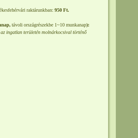
ékesfehérvári
raktárunkban:
950 Ft.
anap,
távoli országrészekbe 1~10 munkanap
):
e az ingatlan területén molnárkocsival történő