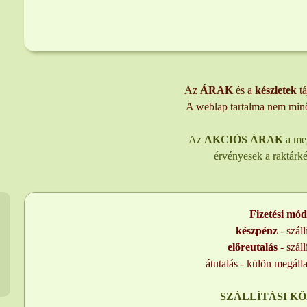
Az
ÁRAK
és a
készletek
t
A weblap tartalma nem minős
Az
AKCIÓS ÁRAK
a me
érvényesek a raktárkés
Fizetési mó
készpénz
-
száll
előreutalás
-
száll
átutalás - külön megáll
SZÁLLÍTÁSI K