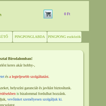
0 Ft
GÜTŐ
PINGPONGLABDA
PINGPONG eszközök
sztal Birodalomba
n!
elést keres akár hobby-,
tet
és
a legteljesebb szolgáltatást.
szeket, helyszíni garanciát és javítást biztosítunk.
érdésekben
is
bizalommal fordulhat hozzánk.
djuk,
vevőinket személyesen szolgáljuk ki.
pcsolatot.