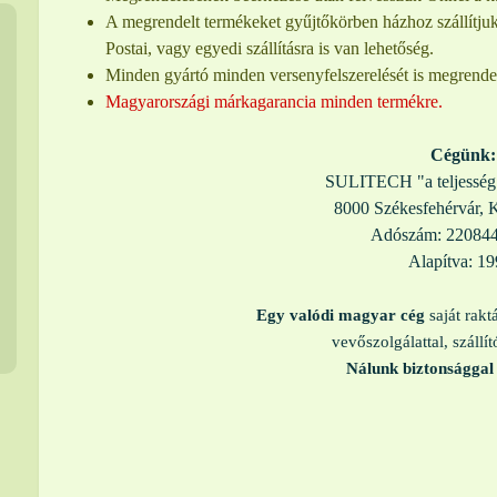
A megrendelt termékeket gyűjtőkörben házhoz szállítju
Postai, vagy egyedi szállításra is van lehetőség.
Minden gyártó minden versenyfelszerelését is megrendel
Magyarországi
márkagarancia
minden termékre.
Cégünk:
SULITECH "a teljesség 
8000 Székesfehérvár, K
Adószám: 220844
Alapítva: 19
Egy valódi magyar cég
saját rakt
vevőszolgálattal, szállít
Nálunk biztonsággal