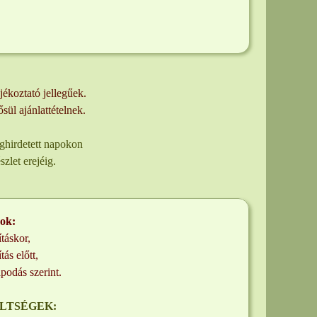
ájékoztató jellegűek.
ül ajánlattételnek.
ghirdetett napokon
zlet erejéig.
dok:
ításkor,
ítás előtt,
apodás szerint.
ÖLTSÉGEK: