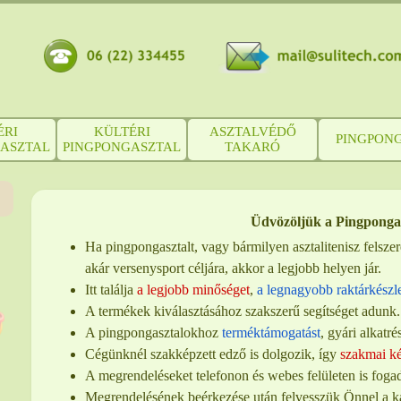
ÉRI
KÜLTÉRI
ASZTALVÉDŐ
PINGPON
ASZTAL
PINGPONGASZTAL
TAKARÓ
Üdvözöljük a Pingponga
Ha pingpongasztalt, vagy bármilyen asztalitenisz felszer
akár versenysport céljára, akkor a legjobb helyen jár.
Itt találja
a legjobb minőséget
,
a legnagyobb raktárkészle
A termékek kiválasztásához szakszerű segítséget adunk.
A pingpongasztalokhoz
terméktámogatást
, gyári alkatré
Cégünknél szakképzett edző is dolgozik, így
szakmai k
A megrendeléseket telefonon és webes felületen is foga
Megrendelésének beérkezése után felvesszük Önnel a ka