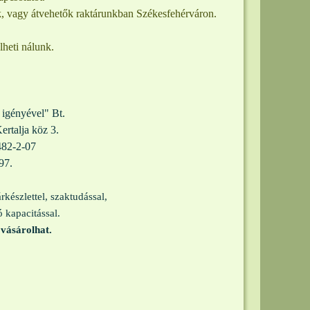
k, vagy átvehetők raktárunkban Székesfehérváron.
heti nálunk.
igényével" Bt.
ertalja köz 3.
82-2-07
97.
árkészlettel, szaktudással,
ó kapacitással.
 vásárolhat.