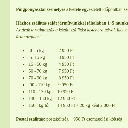
Pingpongasztal személyes átvétele
egyeztetett időpontban sz
Házhoz szállítás saját járművünkkel (általában 1~5 munk
Az árak tartalmazzák a közúti szállítást kisteherautóval, illetv
árumozgatást.
0 - 5 kg 2 950 Ft
5 -15 kg 3 950 Ft
15 - 50 kg 4 950 Ft
50 - 70 kg 7 950 Ft
70 - 90 kg 8 950 Ft
90 - 110 kg 9 950 Ft
110 - 130 kg 10 950 Ft
130 - 150 kg 12 950 Ft
150 kg-tól 14 950 Ft + 20 kg-ként 2 000 Ft.
Postai szállítás:
postaköltség + 950 Ft csomagolási költség.