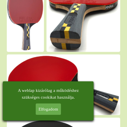
A weblap kizárólag a működéshez
szükséges cookikat használja.
Elfogadom