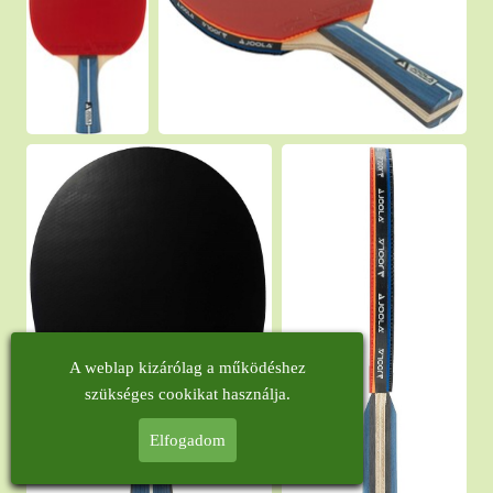
A weblap kizárólag a működéshez
szükséges cookikat használja.
Elfogadom