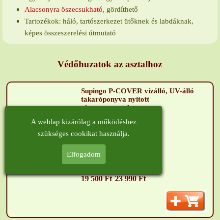
Alacsonyra öszecsukható
, gördíthető
Tartozékok: háló, tartószerkezet ütőknek és labdáknak,
képes összeszerelési útmutató
Védőhuzatok az asztalhoz
Supingo P-COVER vízálló, UV-álló
takaróponyva nyitott
pingpongasztalra
A weblap kizárólag a működéshez
szükséges cookikat használja.
Elfogadom
Raktárról azonnal
19 500 Ft
23 990 Ft