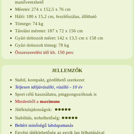
manőverezhető
Méretei: 274 x 152,5 x 76 cm
Háló: 180 x 15,2 cm, feszítőszálas, állítható
Tömege: 74 kg
Tárolási méretei: 187 x 72 x 156 cm
Gyári dobozolt méret: 142 x 13,5 cm x 158 cm
Gyári dobozolt tömeg: 78 kg
Összeszerelési idő kb. 150 perc
JELLEMZŐK
Stabil, kompakt, gördíthető szerkezet
Teljesen időjárásálló, vízálló - 10 év
S
port célú használatra
, pingpongozóknak is
Mindenből a
maximum
●●●●●
Játéktulajdonságok:
●●●●●
Stabilitás, terhelhetőség:
Beltéri minőségű labdapattanás
Egyéni játéklehetőség az egyik lap felhajtásával