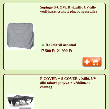
Supingo S-COVER vízálló, UV-álló
védőhuzat csukott pingpongasztalra
Raktárról azonnal
17 500 Ft
21 990 Ft
P-COVER + S-COVER vízálló, UV-
álló takaróponyva + védőhuzat
csomag