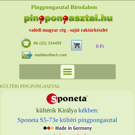
Pingpongasztal Birodalom
valódi magyar cég - saját raktárkészlet
0 Ft
KÜLTÉRI PINGPONGASZTAL
kültérik Királya
kékben
:
Sponeta
S5-73e
kültéri pingpongasztal