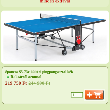
minden extrával
Sponeta S5-73e kültéri pingpongasztal kék
Minőségi, kompakt sport-tréning asztal 6 mm melamin
Raktárról azonnal
asztallappal, feszíthető hálóval, szintezhető lábakkal,
219 750 Ft
244 990 Ft
kerekekkel. Alacsonyra csukódó. Vízálló, UV-álló.