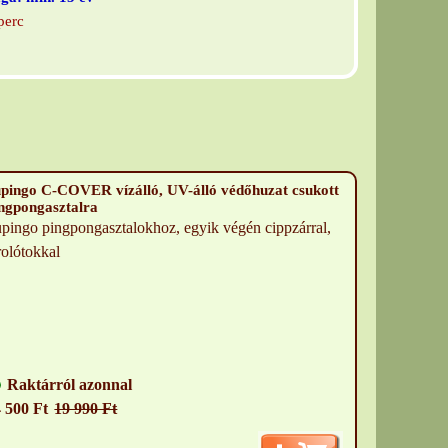
perc
pingo C-COVER vízálló, UV-álló védőhuzat csukott
ngpongasztalra
pingo pingpongasztalokhoz, egyik végén cippzárral,
rolótokkal
Raktárról azonnal
 500 Ft
19 990 Ft