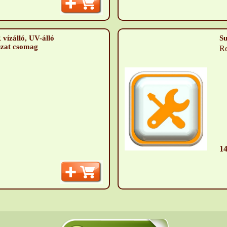
zálló, UV-álló
Su
uzat csomag
Re
14