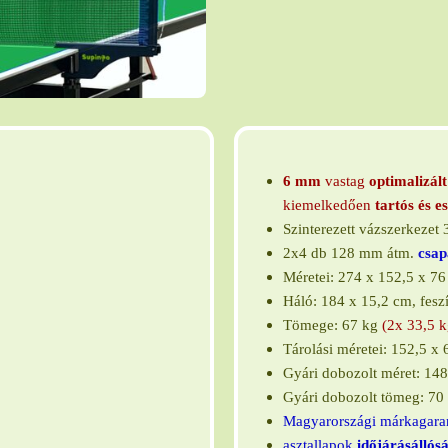
6 mm
vastag
optimalizált
kiemelkedően
t
artós és e
Szinterezett vázszerkezet
2x4 db 128 mm átm.
csap
Méretei: 274 x 152,5 x 7
Háló: 184 x 15,2 cm, feszít
Tömege: 67 kg
(2x 33,5 k
Tárolási méretei: 152,5 x
Gyári dobozolt
mér
et:
148
Gyári dobozolt tömeg: 70
Magyarországi márkagaran
asztallapok
időjárásállós