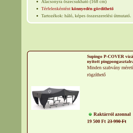
Alacsonyra öszecsukható (168 cm)
Térfelenkéntént
könnyedén gördíthető
Tartozékok: háló, képes összeszerelési útmutató.
Supingo P-COVER vízál
nyitott pingpongasztalr
Minden szabvány méretű
rögzíthető
Raktárról azonnal
19 500 Ft
23 990 Ft