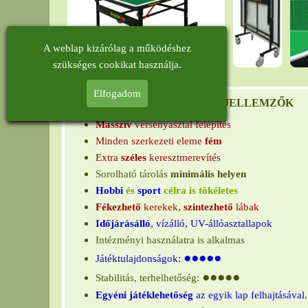
A weblap kizárólag a működéshez
szükséges cookikat használja.
Elfogadom
JELLEMZŐK
Masszív
versenyasztal felépítés
Minden szerkezeti eleme
fém
Extra
széles
keresztmerevítés
Sorolható tárolás
minimális helyen
Hobbi
és
sport
célra is tökéletes
Fékezhető
kerekek,
szintezhető
lábak
Időjárásálló
, vízálló, UV-állóasztallapok
Intézményi használatra is alkalmas
●●●●●
Játéktulajdonságok:
●●●●●
Stabilitás, terhelhetőség:
Egyéni játéklehetőség
az egyik lap felhajtásával.