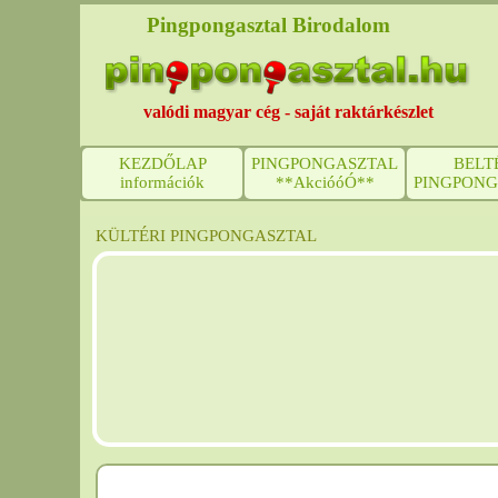
Pingpongasztal Birodalom
valódi magyar cég - saját raktárkészlet
KEZDŐLAP
PINGPONGASZTAL
BELT
információk
**AkcióóÓ**
PINGPONG
KÜLTÉRI PINGPONGASZTAL