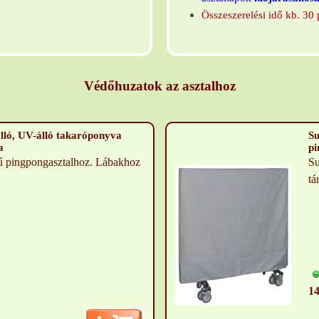
Összeszerelési idő kb. 30 
Védőhuzatok az asztalhoz
ló, UV-álló takaróponyva
Su
a
pi
 pingpongasztalhoz. Lábakhoz
Su
tá
14