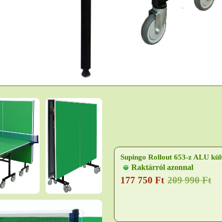
Supingo Rollout 653-z ALU kült
Minőségi hobbi-sport asztal 6 m
Raktárról azonnal
szintezhető lábakkal, fékezhető 
177 750 Ft
209 990 Ft