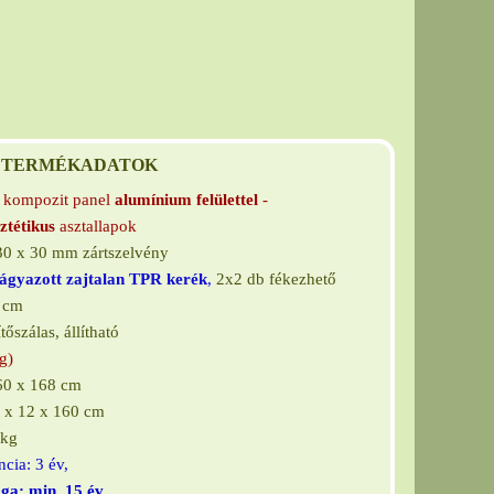
TERMÉKADATOK
kompozit panel
alumínium felülettel
-
sztétikus
asztallapok
 30 x 30 mm zártszelvén
y
ágyazott
zajtalan TPR kerék
,
2x2 db fékezhető
6 cm
őszálas, állítható
g)
 60 x 168 cm
 x 12 x 160 cm
 kg
cia: 3 év,
ága: min. 15 év