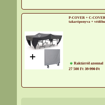
P-COVER + C-COVER ví
takaróponyva + védőh
Raktárról azonnal
27 500 Ft
39 990 Ft