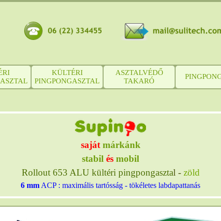
ÉRI
KÜLTÉRI
ASZTALVÉDŐ
PINGPON
ASZTAL
PINGPONGASZTAL
TAKARÓ
saját
márkánk
stabil
és
mobil
Rollout 653 ALU kültéri pingpongaszta
l -
zöld
6 mm
ACP : maximális tartósság - tökéletes labdapattanás